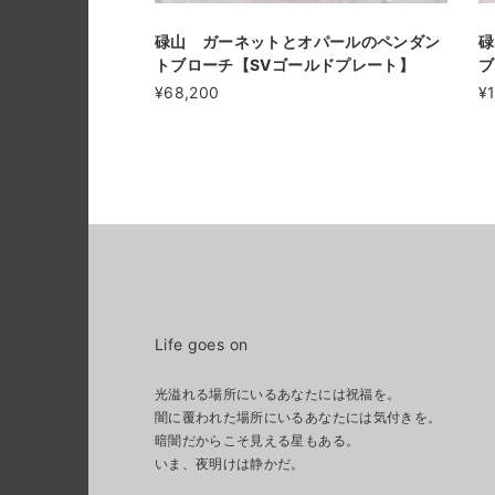
碌山 ガーネットとオパールのペンダン
碌
トブローチ【SVゴールドプレート】
ブ
¥68,200
¥
Life goes on
光溢れる場所にいるあなたには祝福を。
闇に覆われた場所にいるあなたには気付きを。
暗闇だからこそ見える星もある。
いま、夜明けは静かだ。