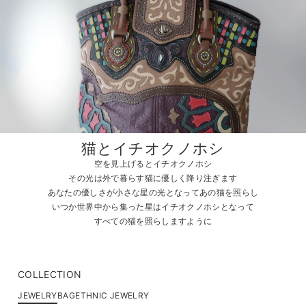
猫とイチオクノホシ
空を見上げるとイチオクノホシ
その光は外で暮らす猫に優しく降り注ぎます
あなたの優しさが小さな星の光となってあの猫を照らし
いつか世界中から集った星はイチオクノホシとなって
すべての猫を照らしますように
COLLECTION
JEWELRY
BAG
ETHNIC JEWELRY