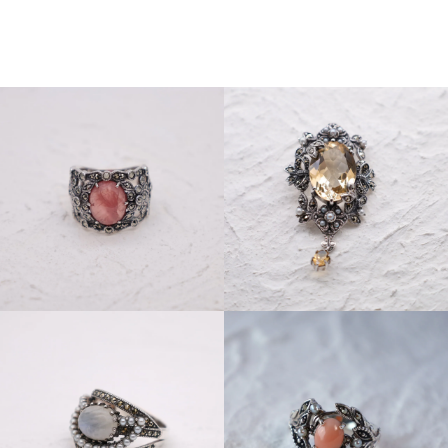
01
猫とイチオクノホシ
02
嫌われ者だった。仲間はいなかった。
03
喧嘩ばかりしていた猫と、怖がりでひとりぼっ
ちだった猫。
2匹は家族になりました。
猫デザインのアクセサリーやイラストのパッケ
ージ紅茶、チャリティーグッズの売り上げの
30％が
猫とイチオクノホシの保護活動に寄付されま
す。