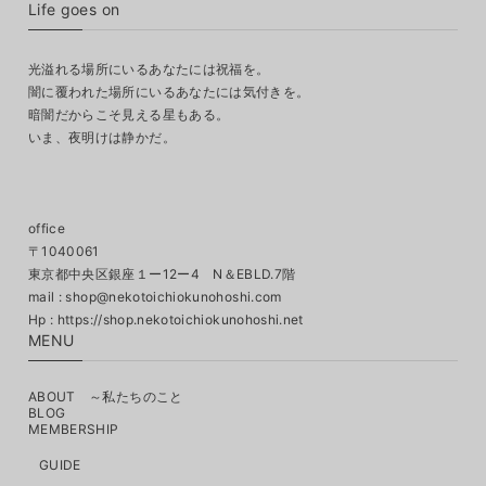
Life goes on
光溢れる場所にいるあなたには祝福を。
闇に覆われた場所にいるあなたには気付きを。
暗闇だからこそ見える星もある。
いま、夜明けは静かだ。
office
〒1040061
東京都中央区銀座１ー12ー4 N＆EBLD.7階
mail :
shop@nekotoichiokunohoshi.com
MENU
ABOUT ～私たちのこと
BLOG
MEMBERSHIP
GUIDE