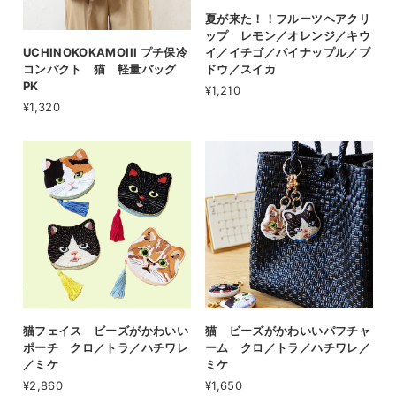
夏が来た！！フルーツヘアクリ
ップ レモン／オレンジ／キウ
UCHINOKOKAMOIII プチ保冷
イ／イチゴ／パイナップル／ブ
コンパクト 猫 軽量バッグ
ドウ／スイカ
PK
¥1,210
¥1,320
猫フェイス ビーズがかわいい
猫 ビーズがかわいいパフチャ
ポーチ クロ／トラ／ハチワレ
ーム クロ／トラ／ハチワレ／
／ミケ
ミケ
¥2,860
¥1,650