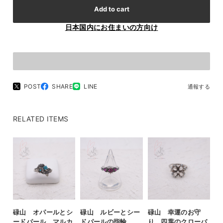
Add to cart
日本国内にお住まいの方向け
POST
SHARE
LINE
通報する
RELATED ITEMS
碌山 オパールとシ
碌山 ルビーとシー
碌山 幸運のお守
ードパール マルカ
ドパールの指輪
り 四葉のクローバ