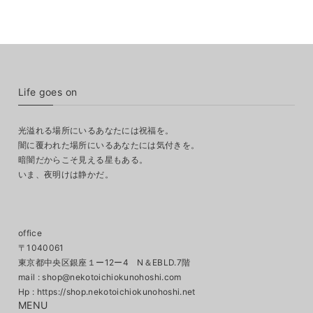
Life goes on
光溢れる場所にいるあなたには祝福を。
闇に覆われた場所にいるあなたには気付きを。
暗闇だからこそ見える星もある。
いま、夜明けは静かだ。
office
〒1040061
東京都中央区銀座１ー12ー4 N＆EBLD.7階
mail :
shop@nekotoichiokunohoshi.com
MENU