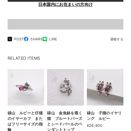
日本国内にお住まいの方向け
POST
SHARE
LINE
通報する
RELATED ITEMS
碌山 ルビーと仔猫
碌山 金魚鉢を覗く
碌山 子猫のイヤリ
のイヤーカフ また
猫 ブルートパーズ
ング ルビー
はフリーサイズの指
とシードパールのペ
¥26,400
輪
ンダントトップ