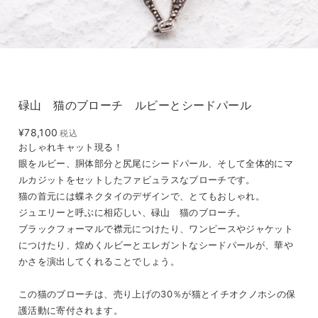
碌山 猫のブローチ ルビーとシードパール
¥78,100
税込
おしゃれキャット現る！
眼をルビー、胴体部分と尻尾にシードパール、そして全体的にマ
ルカジットをセットしたファビュラスなブローチです。
猫の首元には蝶ネクタイのデザインで、とてもおしゃれ。
ジュエリーと呼ぶに相応しい、碌山 猫のブローチ。
ブラックフォーマルで襟元につけたり、ワンピースやジャケット
につけたり、煌めくルビーとエレガントなシードパールが、華や
かさを演出してくれることでしょう。
この猫のブローチは、売り上げの30％が猫とイチオクノホシの保
護活動に寄付されます。