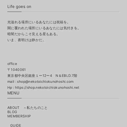
Life goes on
光溢れる場所にいるあなたには祝福を。
闇に覆われた場所にいるあなたには気付きを。
暗闇だからこそ見える星もある。
いま、夜明けは静かだ。
office
〒1040061
東京都中央区銀座１ー12ー4 N＆EBLD.7階
mail :
shop@nekotoichiokunohoshi.com
MENU
ABOUT ～私たちのこと
BLOG
MEMBERSHIP
GUIDE