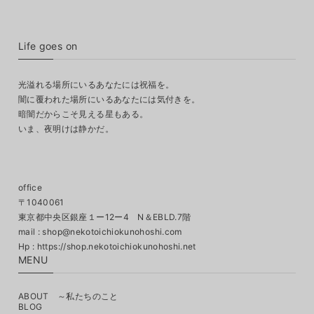
Life goes on
光溢れる場所にいるあなたには祝福を。
闇に覆われた場所にいるあなたには気付きを。
暗闇だからこそ見える星もある。
いま、夜明けは静かだ。
office
〒1040061
東京都中央区銀座１ー12ー4 N＆EBLD.7階
mail :
shop@nekotoichiokunohoshi.com
MENU
ABOUT ～私たちのこと
BLOG