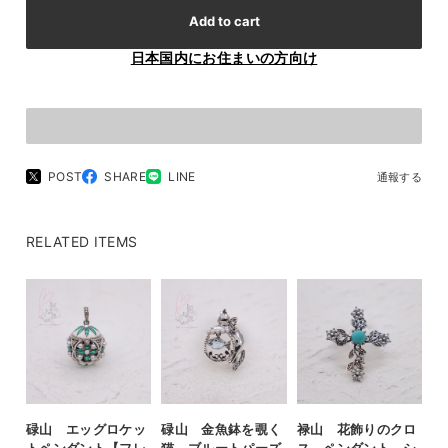
Add to cart
日本国内にお住まいの方向け
POST
SHARE
LINE
通報する
RELATED ITEMS
碌山 エッグロケッ
碌山 金魚鉢を覗く
禄山 花飾りのクロ