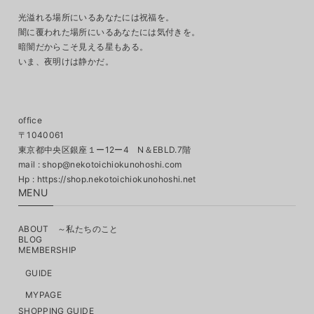
光溢れる場所にいるあなたには祝福を。
闇に覆われた場所にいるあなたには気付きを。
暗闇だからこそ見える星もある。
いま、夜明けは静かだ。
office
〒1040061
東京都中央区銀座１ー12ー4 N＆EBLD.7階
mail :
shop@nekotoichiokunohoshi.com
MENU
ABOUT ～私たちのこと
BLOG
MEMBERSHIP
GUIDE
MYPAGE
SHOPPING GUIDE