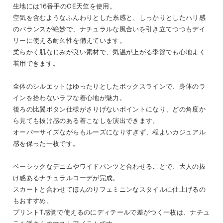
生地には16番手のOE天竺を使用。
空気を含むようなふんわりとした糸感と、しっかりとしたハリ感
のバランスが絶妙で、ナチュラルな風合いを引き立てつつもデイ
リーに使える耐久性を備えています。
柔らかく肌なじみが良い素材で、気温が上がる季節でも心地よく
着用できます。
全体のシルエットはゆったりとしたボックスラインで、身体のラ
インを拾わないラフな着心地が魅力。
後ろの比翼ボタン仕様がさりげないポイントになり、どの角度か
ら見ても抜け感のある着こなしを演出できます。
オーバーサイズながらもルーズになりすぎず、程よいカジュアル
感を保った一枚です。
ベーシックなデニムやワイドパンツと合わせることで、大人の抜
け感あるナチュラルコーデが完成。
スカートと合わせてほんのりフェミニンなスタイルに仕上げるの
もおすすめ。
プリントT感覚で使えるのにディテールで差がつく一枚は、ナチュ