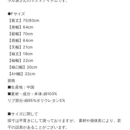
ラル派さんのマストアイテムです。
●Fサイズ
【着丈】75/80cm
【身幅】64cm
【裾幅】70cm
【肩幅】64cm
【天幅】21cm
【袖丈】19cm
【袖幅】22cm
【袖口幅】20cm
【AH幅】22cm
規格
■生産地：中国
■素材・成分：本体:綿100%
リブ部分:綿95%ポリウレタン5%
■サイズに関して
採寸は平置きにして測っておりますが、 素材や個体差により、若
干の誤差があることがございます。