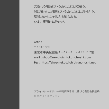
光溢れる場所にいるあなたには祝福を。
闇に覆われた場所にいるあなたには気付きを。
暗闇だからこそ見える星もある。
いま、夜明けは静かだ。
office
〒1040061
東京都中央区銀座１ー12ー4 N＆EBLD.7階
mail :
shop@nekotoichiokunohoshi.com
プライバシーポリシー
特定商取引法に基づく表記
会員規約
© 猫とイチオクノホシ