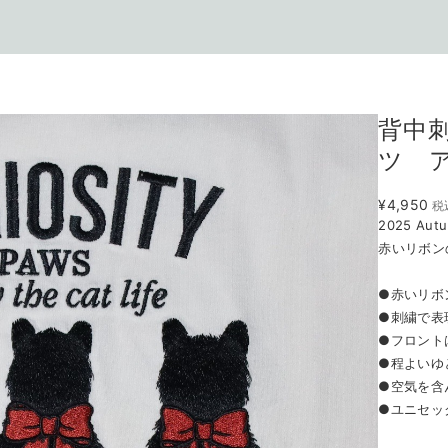
背中
ツ 
¥4,950
税
2025 Autu
赤いリボン
●赤いリボ
●刺繍で表
●フロント
●程よいゆ
●空気を含
●ユニセッ