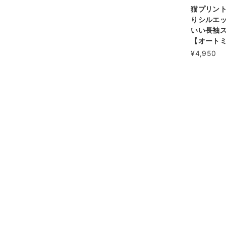
猫プリン
りシルエ
いい長袖
【オート
¥4,950