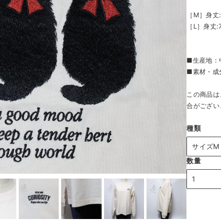
［M］身丈:6
［L］身丈:7
■生産地：
■素材・成
この商品は
合がござい
種類
数量