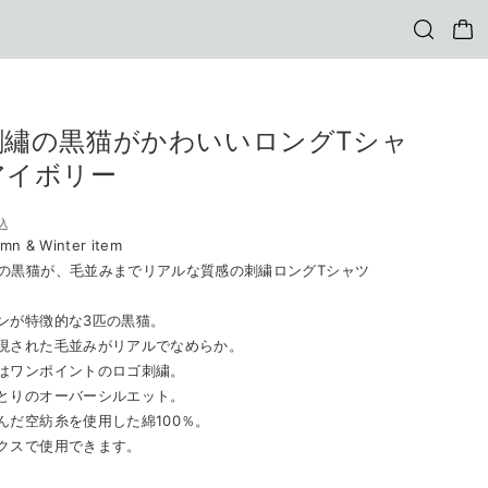
刺繡の黒猫がかわいいロングTシャ
アイボリー
込
mn & Winter item
の黒猫が、毛並みまでリアルな質感の刺繍ロングTシャツ
ンが特徴的な3匹の黒猫。
現された毛並みがリアルでなめらか。
はワンポイントのロゴ刺繍。
とりのオーバーシルエット。
んだ空紡糸を使用した綿100％。
クスで使用できます。