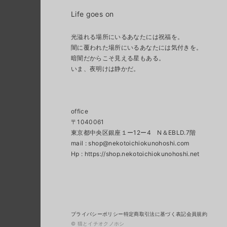
Life goes on
光溢れる場所にいるあなたには祝福を。
闇に覆われた場所にいるあなたには気付きを。
暗闇だからこそ見える星もある。
いま、夜明けは静かだ。
office
〒1040061
東京都中央区銀座１ー12ー4 N＆EBLD.7階
mail :
shop@nekotoichiokunohoshi.com
プライバシーポリシー
特定商取引法に基づく表記
会員規約
© 猫とイチオクノホシ