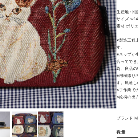
生産地 中
サイズ w14.
素材 ポリエ
※製造工程
す。
※ネップが
合ってでき
為、良品の
※機械織り
す。風通し
※手作業で
※絵柄の出
ブランド Mat
数量