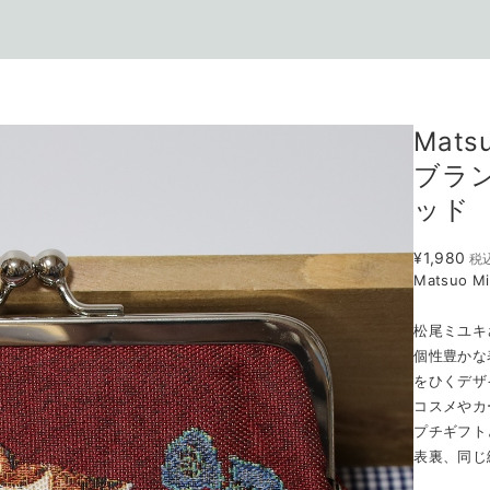
Mats
ブラ
ッド
¥1,980
税
Matsuo Mi
松尾ミユキ
個性豊かな
をひくデザ
コスメやカ
プチギフト
表裏、同じ