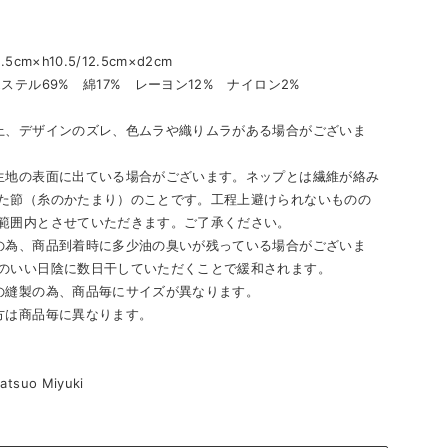
国
5cm×h10.5/12.5cm×d2cm
ステル69% 綿17% レーヨン12% ナイロン2%
上、デザインのズレ、色ムラや織りムラがある場合がございま
生地の表面に出ている場合がございます。ネップとは繊維が絡み
た節（糸のかたまり）のことです。工程上避けられないものの
範囲内とさせていただきます。ご了承ください。
の為、商品到着時に多少油の臭いが残っている場合がございま
のいい日陰に数日干していただくことで緩和されます。
の縫製の為、商品毎にサイズが異なります。
方は商品毎に異なります。
suo Miyuki