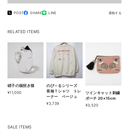
POST
SHARE
LINE
通報する
RELATED ITEMS
硝子の福招き猫
のび～るシリーズ
長袖Ｔシャツ トレ
¥11,000
ツインキャット刺繍
ーナー ベージュ
ポーチ 20×15cm
¥3,739
¥3,520
SALE ITEMS