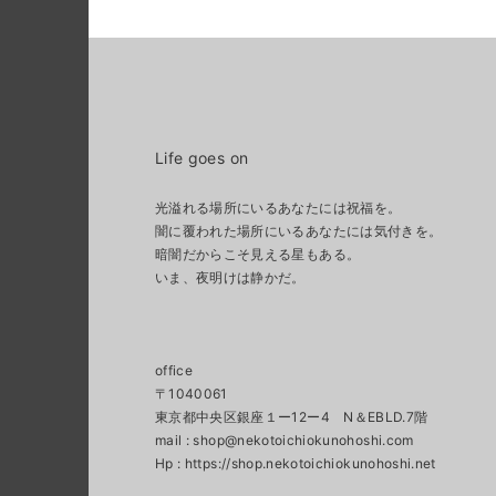
Life goes on
光溢れる場所にいるあなたには祝福を。
闇に覆われた場所にいるあなたには気付きを。
暗闇だからこそ見える星もある。
いま、夜明けは静かだ。
office
〒1040061
東京都中央区銀座１ー12ー4 N＆EBLD.7階
mail :
shop@nekotoichiokunohoshi.com