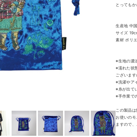
とってもか
生産地 中
サイズ 19c
素材 ポリ
※生地の濃
※濡れた状
ございます
※洗濯やア
※糸が出て
※手作業で
この製品は
お使いのモ
ますので、