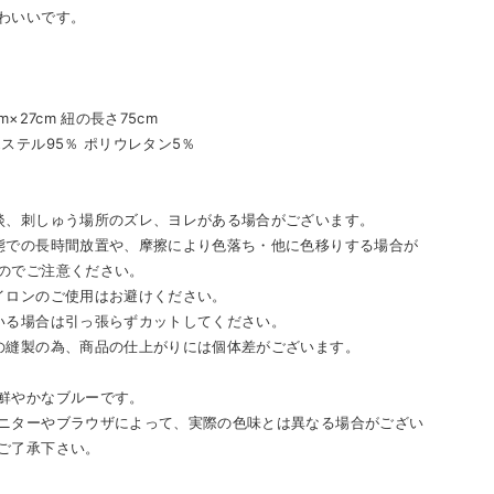
わいいです。
国
m×27cm 紐の長さ75cm
エステル95％ ポリウレタン5％
淡、刺しゅう場所のズレ、ヨレがある場合がございます。
態での長時間放置や、摩擦により色落ち・他に色移りする場合が
のでご注意ください。
イロンのご使用はお避けください。
いる場合は引っ張らずカットしてください。
の縫製の為、商品の仕上がりには個体差がございます。
鮮やかなブルーです。
ニターやブラウザによって、実際の色味とは異なる場合がござい
ご了承下さい。