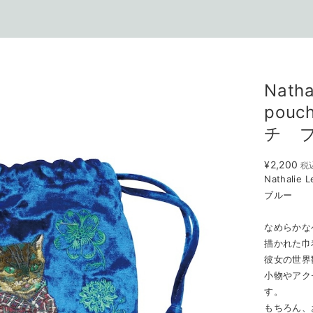
Natha
pou
チ 
¥2,200
税
Nathalie
ブルー
なめらかな
描かれた巾
彼女の世界
小物やアク
す。
もちろん、