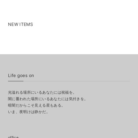
NEW ITEMS
Life goes on
光溢れる場所にいるあなたには祝福を。
闇に覆われた場所にいるあなたには気付きを。
暗闇だからこそ見える星もある。
いま、夜明けは静かだ。
office