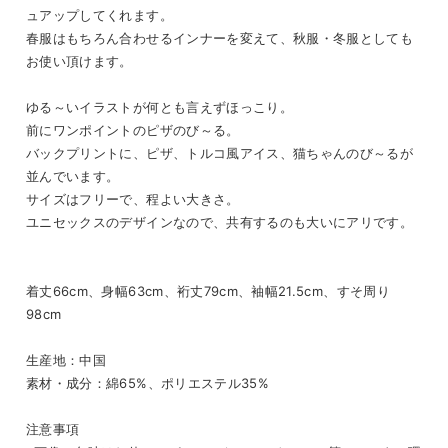
ュアップしてくれます。
春服はもちろん合わせるインナーを変えて、秋服・冬服としても
お使い頂けます。
ゆる～いイラストが何とも言えずほっこり。
前にワンポイントのピザのび～る。
バックプリントに、ピザ、トルコ風アイス、猫ちゃんのび～るが
並んでいます。
サイズはフリーで、程よい大きさ。
ユニセックスのデザインなので、共有するのも大いにアリです。
着丈66cm、身幅63cm、裄丈79cm、袖幅21.5cm、すそ周り
98cm
生産地：中国
素材・成分：綿65%、ポリエステル35%
注意事項