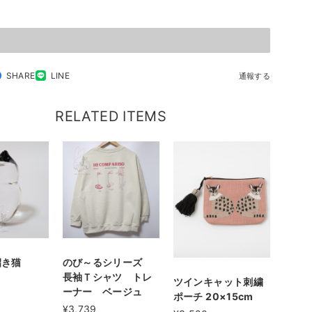
SHARE
LINE
通報する
RELATED ITEMS
招き猫
のび～るシリーズ
長袖Ｔシャツ トレ
ツインキャット刺繍
ーナー ベージュ
ポーチ 20×15cm
¥3,739