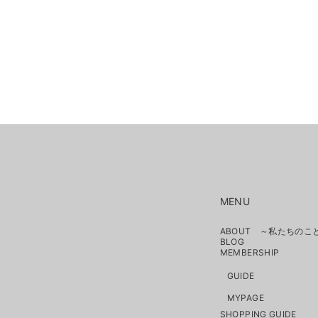
MENU
ABOUT ～私たちのこ
BLOG
MEMBERSHIP
GUIDE
MYPAGE
SHOPPING GUIDE