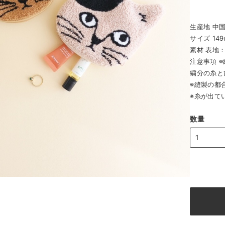
生産地 中
サイズ 149
素材 表地：
注意事項 
繍分の糸と
※縫製の都
※糸が出て
数量