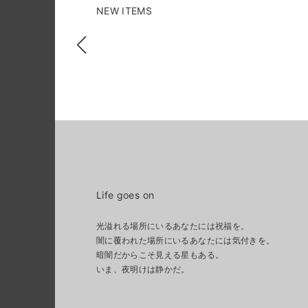
NEW ITEMS
Life goes on
光溢れる場所にいるあなたには祝福を。
闇に覆われた場所にいるあなたには気付きを。
暗闇だからこそ見える星もある。
いま、夜明けは静かだ。