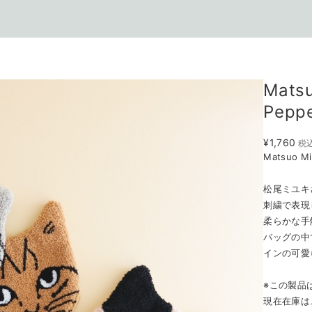
Matsu
Pep
¥1,760
税
Matsuo M
松尾ミユキ
刺繍で表現
柔らかな手
バッグの中
インの可愛
※この製品
現在在庫は