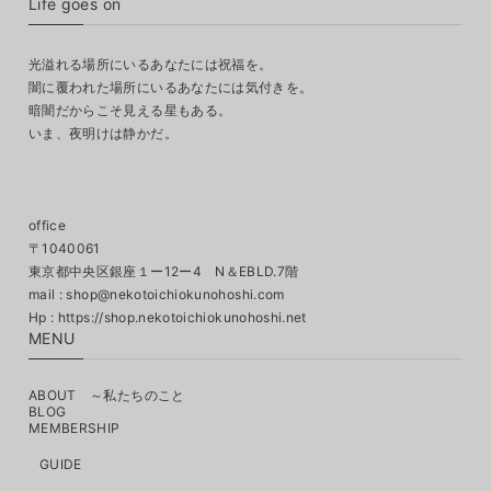
Life goes on
光溢れる場所にいるあなたには祝福を。
闇に覆われた場所にいるあなたには気付きを。
暗闇だからこそ見える星もある。
いま、夜明けは静かだ。
office
〒1040061
東京都中央区銀座１ー12ー4 N＆EBLD.7階
mail :
shop@nekotoichiokunohoshi.com
MENU
ABOUT ～私たちのこと
BLOG
MEMBERSHIP
GUIDE