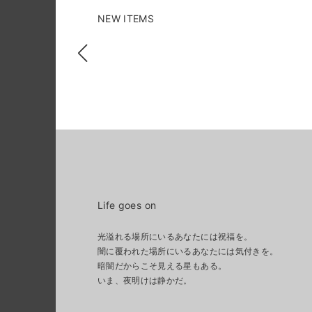
NEW ITEMS
Life goes on
光溢れる場所にいるあなたには祝福を。
闇に覆われた場所にいるあなたには気付きを。
暗闇だからこそ見える星もある。
いま、夜明けは静かだ。