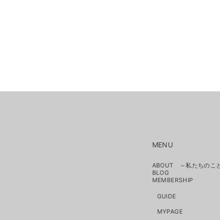
MENU
ABOUT ～私たちのこ
BLOG
MEMBERSHIP
GUIDE
MYPAGE