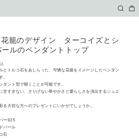
 花籠のデザイン ターコイズとシ
パールのペンダントトップ
税込
ルとトルコ石をあしらった、可憐な花籠をイメージしたペンダン
す。
ンダント型で開くことが可能です。
に甘すぎない、さりげない華やかさと愛らしさを演出するジュエ
彩る大切な方へのプレゼントにいかがでしょうか。
バー925
パール
コ石