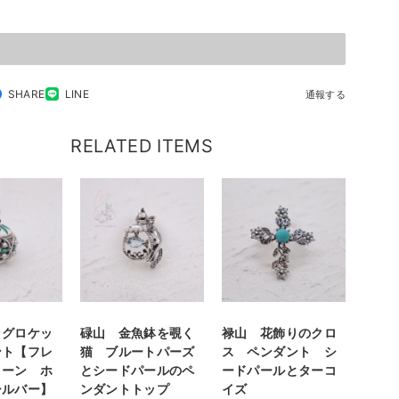
SHARE
LINE
通報する
RELATED ITEMS
ッグロケッ
碌山 金魚鉢を覗く
禄山 花飾りのクロ
ント【フレ
猫 ブルートパーズ
ス ペンダント シ
リーン ホ
とシードパールのペ
ードパールとターコ
シルバー】
ンダントトップ
イズ