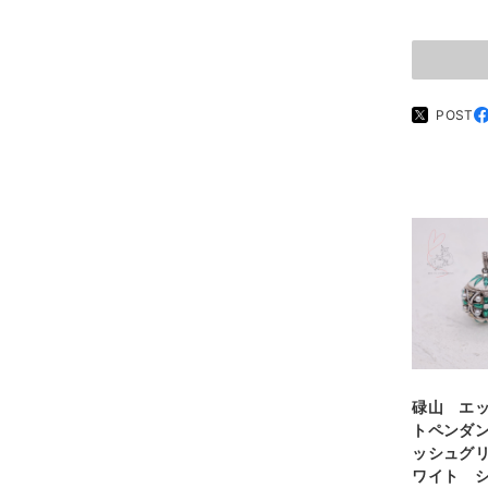
POST
碌山 エ
トペンダ
ッシュグ
ワイト 