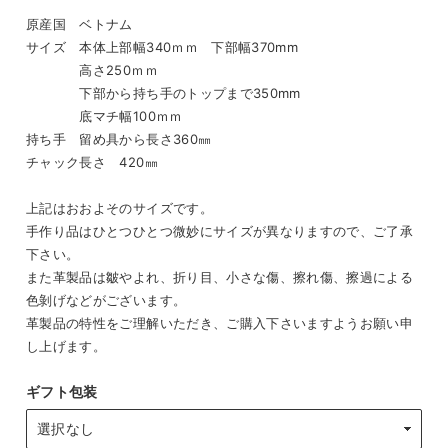
原産国 ベトナム
サイズ 本体上部幅340ｍｍ 下部幅370mm
高さ250ｍｍ
下部から持ち手のトップまで350mm
底マチ幅100ｍｍ
持ち手 留め具から長さ360㎜
チャック長さ 420㎜
上記はおおよそのサイズです。
手作り品はひとつひとつ微妙にサイズが異なりますので、ご了承
下さい。
また革製品は皺やよれ、折り目、小さな傷、擦れ傷、擦過による
色剝げなどがございます。
革製品の特性をご理解いただき、ご購入下さいますようお願い申
し上げます。
ギフト包装