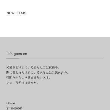
NEW ITEMS
Life goes on
光溢れる場所にいるあなたには祝福を。
闇に覆われた場所にいるあなたには気付きを。
暗闇だからこそ見える星もある。
いま、夜明けは静かだ。
office
〒1040061