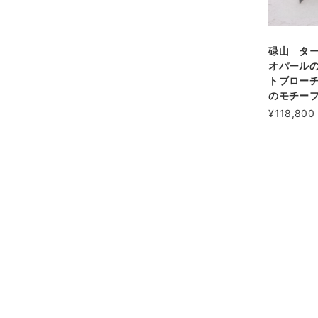
碌山 タ
オパール
トブロー
のモチー
¥118,800