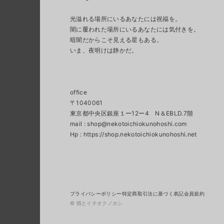
光溢れる場所にいるあなたには祝福を。
闇に覆われた場所にいるあなたには気付きを。
暗闇だからこそ見える星もある。
いま、夜明けは静かだ。
office
〒1040061
東京都中央区銀座１ー12ー4 N＆EBLD.7階
mail :
shop@nekotoichiokunohoshi.com
プライバシーポリシー
特定商取引法に基づく表記
会員規約
© 猫とイチオクノホシ