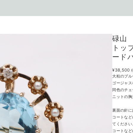
碌山
トッ
ード
¥38,500
大粒のブル
ゴージャス
同色のチェ
ニットの胸
裏面の針に
コートなど
てください
コートなど