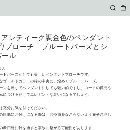
 アンティーク調金色のペンダント
プ/ブローチ ブルートパーズとシ
パール
税込
ートパーズがとても美しいペンダントブローチです。
なゴールドカラーの枠の中央に、煌めくブルートパーズ。
ーンを通してペンダントにしても魅力的ですし、コートの襟元や
元につけるだけでエレガントな装いになるでしょう。
は充分お気を付けください。
の厚地にお付けになる際は、お怪我をなさらないよう充分注意し
。
の着用時に針を通すと事故に繋がる可能性があります。