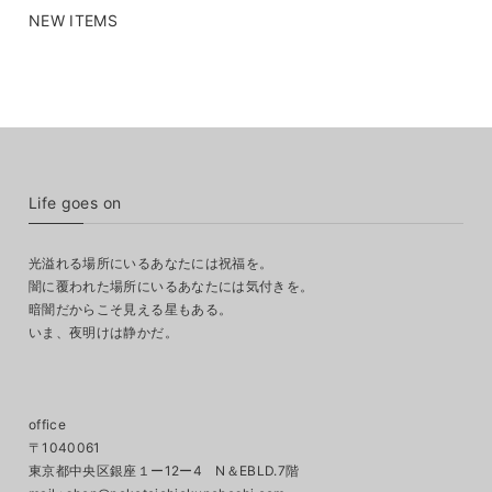
NEW ITEMS
Life goes on
光溢れる場所にいるあなたには祝福を。
闇に覆われた場所にいるあなたには気付きを。
暗闇だからこそ見える星もある。
いま、夜明けは静かだ。
office
〒1040061
東京都中央区銀座１ー12ー4 N＆EBLD.7階