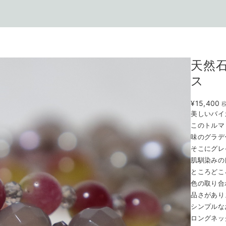
天然
ス
¥15,400
美しいバイ
このトルマ
味のグラデ
そこにグレ
肌馴染みの
ところどこ
色の取り合
品さがあり
シンプルな
ロングネッ