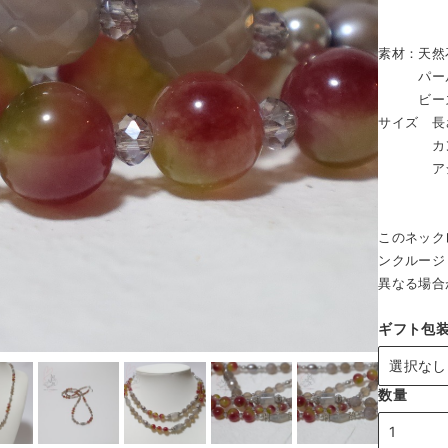
素材：天然
パー
ビー
サイズ 長
カン 
アジャス
このネック
ンクルージ
異なる場合
ギフト包
数量