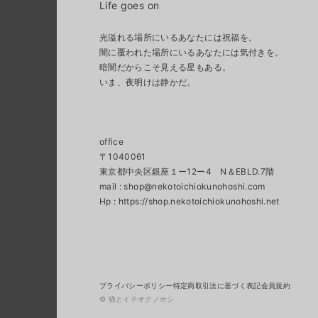
Life goes on
光溢れる場所にいるあなたには祝福を。
闇に覆われた場所にいるあなたには気付きを。
暗闇だからこそ見える星もある。
いま、夜明けは静かだ。
office
〒1040061
東京都中央区銀座１ー12ー4 N＆EBLD.7階
mail :
shop@nekotoichiokunohoshi.com
プライバシーポリシー
特定商取引法に基づく表記
会員規約
© 猫とイチオクノホシ