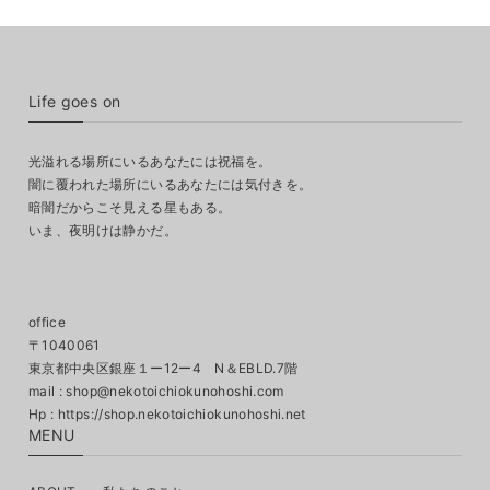
Life goes on
光溢れる場所にいるあなたには祝福を。
闇に覆われた場所にいるあなたには気付きを。
暗闇だからこそ見える星もある。
いま、夜明けは静かだ。
office
〒1040061
東京都中央区銀座１ー12ー4 N＆EBLD.7階
mail :
shop@nekotoichiokunohoshi.com
MENU