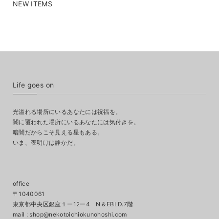
NEW ITEMS
Life goes on
光溢れる場所にいるあなたには祝福を。
闇に覆われた場所にいるあなたには気付きを。
暗闇だからこそ見える星もある。
いま、夜明けは静かだ。
office
〒1040061
東京都中央区銀座１ー12ー4 N＆EBLD.7階
mail :
shop@nekotoichiokunohoshi.com