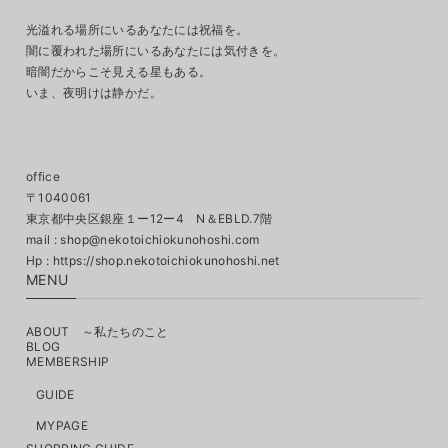
光溢れる場所にいるあなたには祝福を。
闇に覆われた場所にいるあなたには気付きを。
暗闇だからこそ見える星もある。
いま、夜明けは静かだ。
office
〒1040061
東京都中央区銀座１ー12ー4 N＆EBLD.7階
mail :
shop@nekotoichiokunohoshi.com
MENU
ABOUT ～私たちのこと
BLOG
MEMBERSHIP
GUIDE
MYPAGE