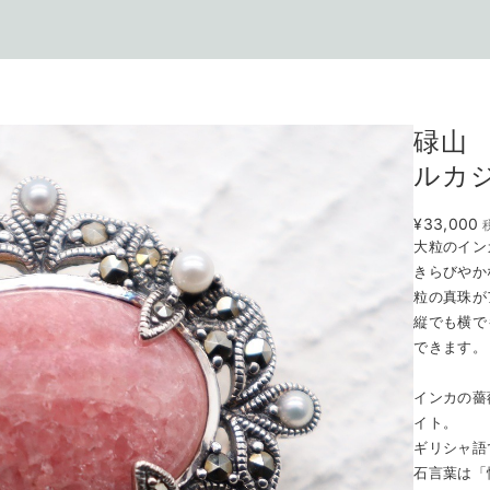
碌山
ルカ
¥33,000
大粒のイン
きらびやか
粒の真珠が
縦でも横で
できます。
インカの薔
イト。
ギリシャ語
石言葉は「