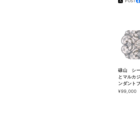
POST
碌山 シ
とマルカ
ンダント
¥99,000