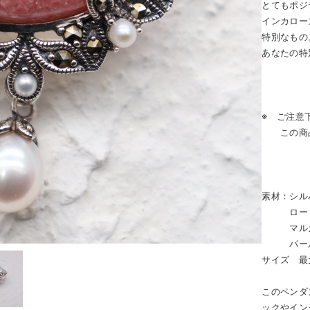
とてもポジ
インカロー
特別なもの
あなたの特
※ ご注意
この商品
素材：シル
ロード
マルカ
パー
サイズ 最
このペンダ
ックやイン