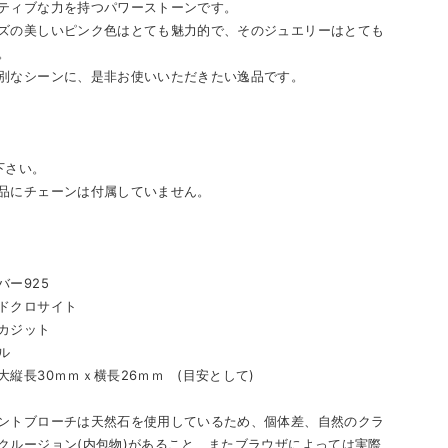
ティブな力を持つパワーストーンです。
ズの美しいピンク色はとても魅力的で、そのジュエリーはとても
。
別なシーンに、是非お使いいただきたい逸品です。
下さい。
にチェーンは付属していません。
バー925
クロサイト
ジット
ル
大縦長30ｍｍｘ横長26ｍｍ (目安として)
ントブローチは天然石を使用しているため、個体差、自然のクラ
クルージョン(内包物)があること、またブラウザによっては実際