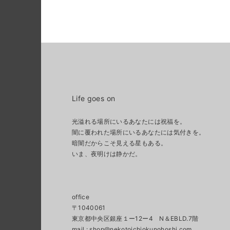
Life goes on
光溢れる場所にいるあなたには祝福を。
闇に覆われた場所にいるあなたには気付きを。
暗闇だからこそ見える星もある。
いま、夜明けは静かだ。
office
〒1040061
東京都中央区銀座１ー12ー4 N＆EBLD.7階
mail :
shop@nekotoichiokunohoshi.com