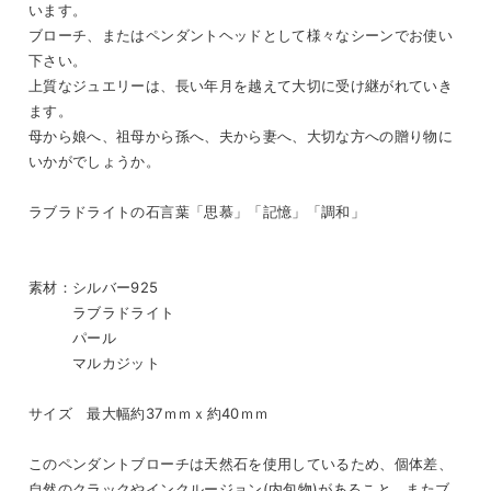
います。
ブローチ、またはペンダントヘッドとして様々なシーンでお使い
下さい。
上質なジュエリーは、長い年月を越えて大切に受け継がれていき
ます。
母から娘へ、祖母から孫へ、夫から妻へ、大切な方への贈り物に
いかがでしょうか。
ラブラドライトの石言葉「思慕」「記憶」「調和」
素材：シルバー925
ラブラドライト
パール
マルカジット
サイズ 最大幅約37ｍｍｘ約40ｍｍ
このペンダントブローチは天然石を使用しているため、個体差、
自然のクラックやインクルージョン(内包物)があること、またブ